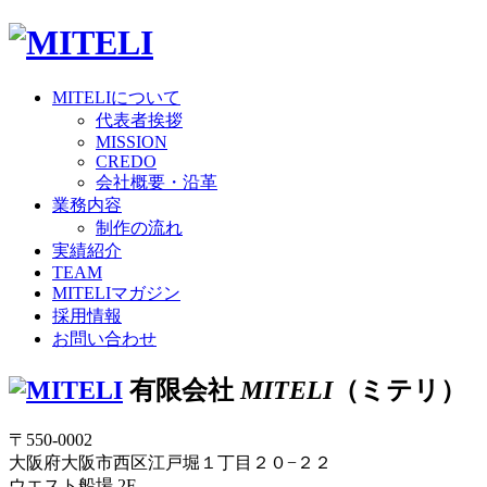
MITELI
について
代表者挨拶
MISSION
CREDO
会社概要・沿革
業務内容
制作の流れ
実績紹介
TEAM
MITELI
マガジン
採用情報
お問い合わせ
有限会社
MITELI
（ミテリ）
〒550-0002
大阪府大阪市西区江戸堀１丁目２０−２２
ウエスト船場 2F