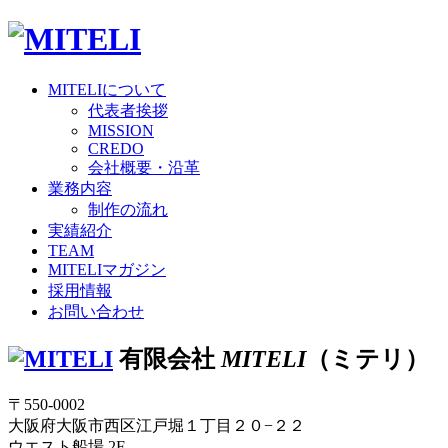
MITELI
について
代表者挨拶
MISSION
CREDO
会社概要・沿革
業務内容
制作の流れ
実績紹介
TEAM
MITELI
マガジン
採用情報
お問い合わせ
有限会社
MITELI
（ミテリ）
〒550-0002
大阪府大阪市西区江戸堀１丁目２０−２２
ウエスト船場 2F