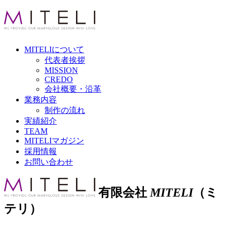
MITELI
について
代表者挨拶
MISSION
CREDO
会社概要・沿革
業務内容
制作の流れ
実績紹介
TEAM
MITELI
マガジン
採用情報
お問い合わせ
有限会社
MITELI
（ミ
テリ）