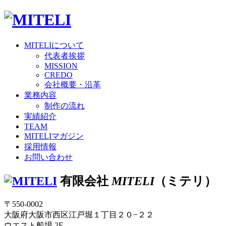
MITELI
について
代表者挨拶
MISSION
CREDO
会社概要・沿革
業務内容
制作の流れ
実績紹介
TEAM
MITELI
マガジン
採用情報
お問い合わせ
有限会社
MITELI
（ミテリ）
〒550-0002
大阪府大阪市西区江戸堀１丁目２０−２２
ウエスト船場 2F