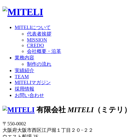
MITELI
について
代表者挨拶
MISSION
CREDO
会社概要・沿革
業務内容
制作の流れ
実績紹介
TEAM
MITELI
マガジン
採用情報
お問い合わせ
有限会社
MITELI
（ミテリ）
〒550-0002
大阪府大阪市西区江戸堀１丁目２０−２２
ウエスト船場 2F