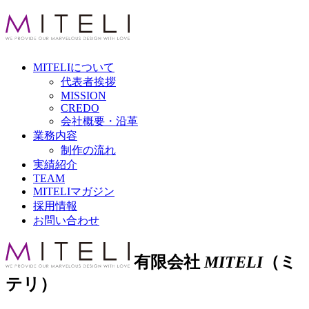
MITELI
について
代表者挨拶
MISSION
CREDO
会社概要・沿革
業務内容
制作の流れ
実績紹介
TEAM
MITELI
マガジン
採用情報
お問い合わせ
有限会社
MITELI
（ミ
テリ）